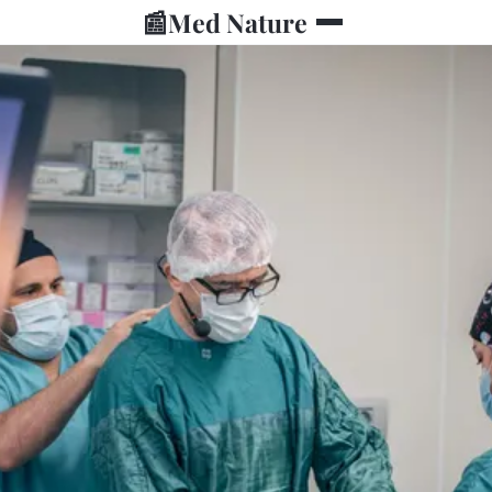
📰
Med Nature