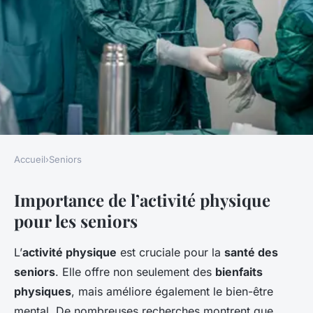
Accueil
›
Seniors
SENIORS
Importance de l’activité physique
Activité physique et
pour les seniors
prévention des maladies chez
les seniors
L’
activité physique
est cruciale pour la
santé des
seniors
. Elle offre non seulement des
bienfaits
Marceau
•
8 novembre 2024
•
6 min de lecture
physiques
, mais améliore également le bien-être
mental. De nombreuses recherches montrent que