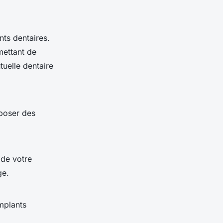
nts dentaires.
mettant de
tuelle dentaire
 poser des
 de votre
ge.
implants