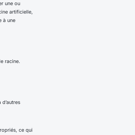
er une ou
e artificielle,
e à une
de racine.
à d’autres
ropriés, ce qui