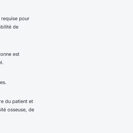
t requise pour
bilité de
uronne est
l.
es.
e du patient et
sité osseuse, de