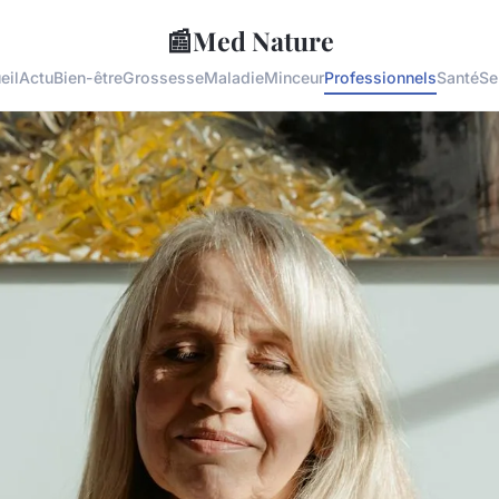
📰
Med Nature
eil
Actu
Bien-être
Grossesse
Maladie
Minceur
Professionnels
Santé
Se