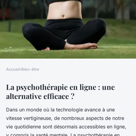
Accueil
›
Bien-être
BIEN-ÊTRE
La psychothérapie en ligne : une
La psychothérapie en ligne :
alternative efficace ?
une alternative efficace ?
Dans un monde où la technologie avance à une
Marceau
•
8 novembre 2024
•
5 min de lecture
vitesse vertigineuse, de nombreux aspects de notre
vie quotidienne sont désormais accessibles en ligne,
y compris la santé mentale. La psychothérapie en