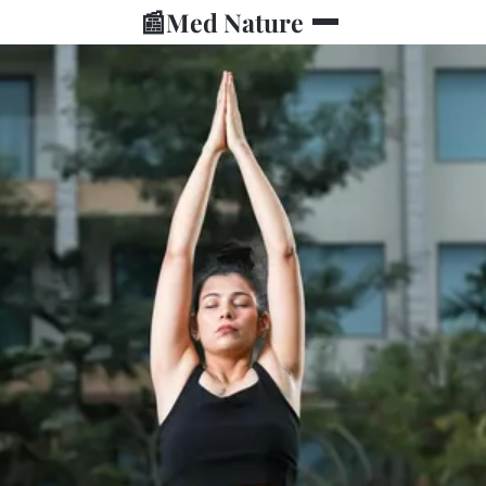
📰
Med Nature