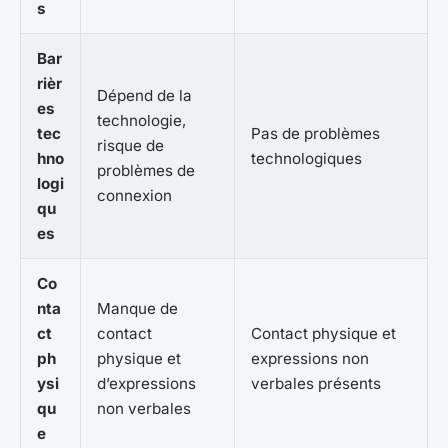
s
Bar
rièr
Dépend de la
es
technologie,
tec
Pas de problèmes
risque de
hno
technologiques
problèmes de
logi
connexion
qu
es
Co
nta
Manque de
ct
contact
Contact physique et
ph
physique et
expressions non
ysi
d’expressions
verbales présents
qu
non verbales
e