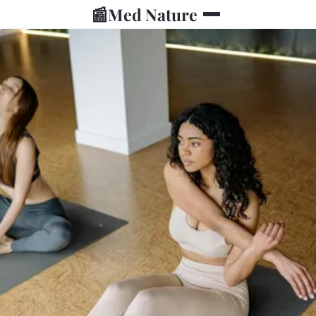
📰
Med Nature