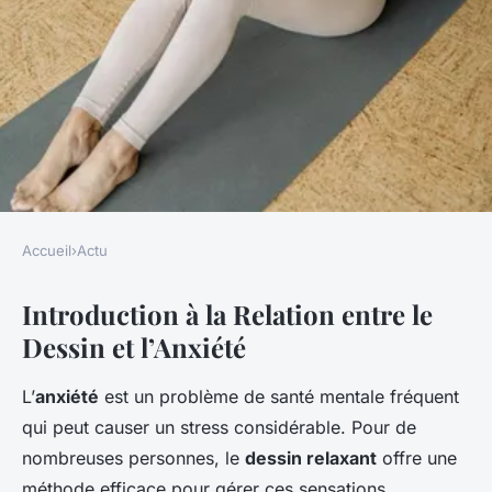
Accueil
›
Actu
ACTU
Introduction à la Relation entre le
« Découvrir Comment le
Dessin et l’Anxiété
Dessin Relaxant Peut Apaiser
l"Anxiété : Techniques et
L’
anxiété
est un problème de santé mentale fréquent
Bienfaits »
qui peut causer un stress considérable. Pour de
nombreuses personnes, le
dessin relaxant
offre une
Marceau
•
8 novembre 2024
•
5 min de lecture
méthode efficace pour gérer ces sensations